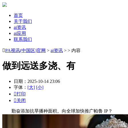
首页
关于我们
ai资讯
ai应用
联系我们

PA视讯(中国区)官网
>
ai资讯
> > 内容
做到远送多浇、有
日期：2025-10-14 23:06
字体：
[大]
[小]

打印

关闭
勤奋添加抗旱播种面积。向全球加快推广帕鲁 IP？