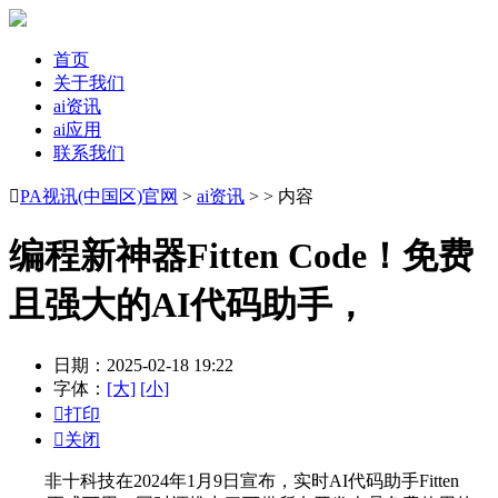
首页
关于我们
ai资讯
ai应用
联系我们

PA视讯(中国区)官网
>
ai资讯
> > 内容
编程新神器Fitten Code！免费
且强大的AI代码助手，
日期：2025-02-18 19:22
字体：
[大]
[小]

打印

关闭
非十科技在2024年1月9日宣布，实时AI代码助手Fitten