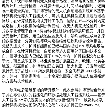
需要飞手使用非全自动无人机进行巡检，甚至需要巡检人员攀
爬到叶片上进行检查，在耗费大量人力时间成本的同时，还面
临一定安全风险。而扩博智能的无人机自动巡检系统IBIS基于
计算机视觉等人工智能技术，可以捕捉风机位置并且规划巡检
路线，在计算机视觉模块开始工作后，能够在15—25分钟内完
成巡检，并将数据传输同步到云端。在无人机完成巡检后，叶
片数字化管理平台IRIS将自动标注疑似缺陷和损坏程度，并拼
接完整叶片图像、定位缺陷位置及尺寸，最终自动生成兼备原
始数据图像、分类缺陷等级与巡检维修建议到综合检测报告。
凭借先进技术，扩博智能目前已经与国内超过15%等风电场达
成合作，在计算机视觉、自动化等多方面填补了国内技术空
白。但即使在国内已经占据了15%的市场，扩博智能没有止步
于此，而是放眼国际，将业务范围扩展至亚洲、欧洲、北美各
地区。截至目前，扩博智能已在美国、澳大利亚、丹麦等地区
累计完成了超过10000架次风机巡检，安全飞行超14000多架
次，并向一百余家风场、二十余家集团客户提供全方位运维解
决方案与技术服务。
除风电后运维领域的新升级外，此次参展扩博智能也带来
了其在零售板块的智能化闭环数据处理人工智能系统——基于
人工智能+计算机视觉技术的智能冰柜“蓝胖子”、以及其搭载
的计算机视觉与图像识别核心硬件模块扩博云览SmartView。