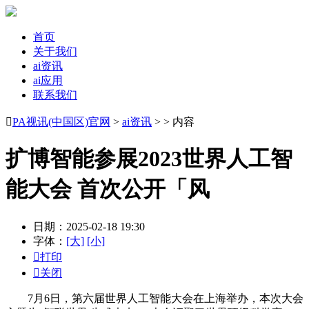
首页
关于我们
ai资讯
ai应用
联系我们

PA视讯(中国区)官网
>
ai资讯
> > 内容
扩博智能参展2023世界人工智
能大会 首次公开「风
日期：2025-02-18 19:30
字体：
[大]
[小]

打印

关闭
7月6日，第六届世界人工智能大会在上海举办，本次大会