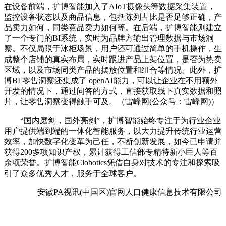
在设备前端，扩博智能加入了AIoT摄像头等数据采集装置，
监控设备状态以及商品信息，包括陈列占比是否足够正确，产
品卖力如何，同类竞品卖力如何等。在后端，扩博智能则建立
了一个专门的BI系统，实时为品牌方输出管理数据与市场洞
察。不仅局限于冰柜场景，用户还可通过简单的手机操作，生
成整个店铺的真实布局，实时跟进产品上架位置，是否为热卖
区域，以及市场同类产品的摆放位置和组合等情况。此外，扩
博BI 零售洞察还集成了 openAI能力，可以让企业在不用额外
开发的情况下，通过问答的方式，直接获取线下真实数据和照
片，让零售洞察变得触手可及。（雷峰网(公众号：雷峰网)）
“国内磨剑，国外亮剑”，扩博智能始终专注于为行业企业
用户提供端到端的一体化智能服务，以大力提升传统行业运营
效率，加快数字化变革为己任，不断创新发展，如今已申请并
获得200多项知识产权，累计获得工信部专精特新小巨人等百
余项荣誉。扩博智能Clobotics凭借自身对技术的专注和探索吸
引了众多优秀人才，服务于全球客户。
安徽PA视讯(中国区)官网人口健康信息技术有限公司