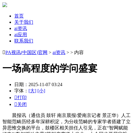
首页
关于我们
ai资讯
ai应用
联系我们

PA视讯(中国区)官网
>
ai资讯
> > 内容
一场高程度的学问盛宴
日期：2025-11-07 03:24
字体：
[大]
[小]

打印

关闭
晨报讯（通信员 鼓轩 南京晨报/爱南京记者 景正华）人工
智能范畴历经多年深耕积淀，为分歧范畴的专家学者搭建了立
异思惟交换的平台，鼓楼区相关担任人引见，正在“智网赋能